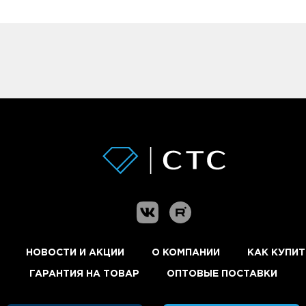
А
Адрес
0,5 л
чение товара максимально комфортными, поэтому по
в наличии
Новосибирск, Петухова, 27/
0.5
НОВОСТИ И АКЦИИ
О КОМПАНИИ
КАК КУПИТ
ГАРАНТИЯ НА ТОВАР
ОПТОВЫЕ ПОСТАВКИ