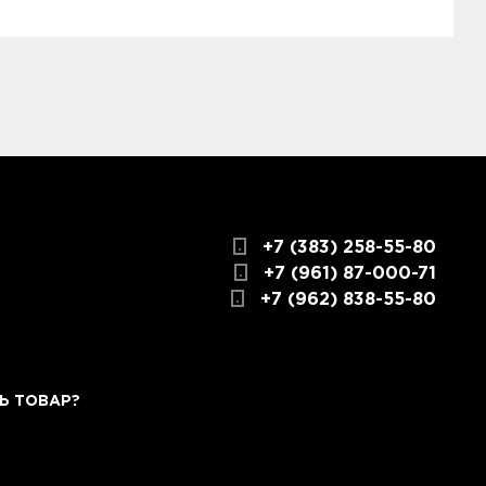
дготовили для Вас самую полезную
3
КАРТА ПРОЕЗДА И КОНТАКТЫ
+7 (383) 258-55-80
+7 (961) 87-000-71
+7 (962) 838-55-80
Ь ТОВАР?