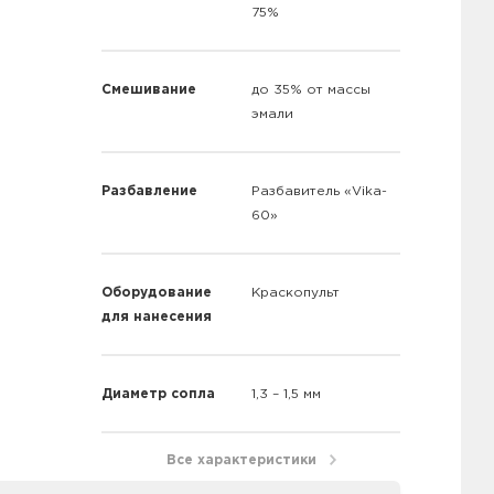
75%
Смешивание
до 35% от массы
эмали
Разбавление
Разбавитель «Vika-
60»
Оборудование
Краскопульт
для нанесения
Диаметр сопла
1,3 – 1,5 мм
Все характеристики