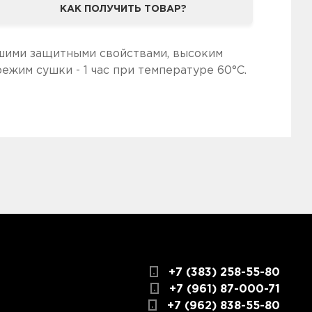
КАК ПОЛУЧИТЬ ТОВАР?
ошими защитными свойствами, высоким
жим сушки - 1 час при температуре 60°С.
VIKA
окрытие; Загрунтованные/зашпатлеванные
дготовили для Вас самую полезную
3
КАРТА ПРОЕЗДА И КОНТАКТЫ
0С: Минимальная температура +15С. Влажность не
+7 (383) 258-55-80
+7 (961) 87-000-71
+7 (962) 838-55-80